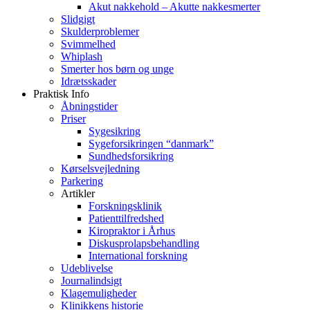
Akut nakkehold – Akutte nakkesmerter
Slidgigt
Skulderproblemer
Svimmelhed
Whiplash
Smerter hos børn og unge
Idrætsskader
Praktisk Info
Åbningstider
Priser
Sygesikring
Sygeforsikringen “danmark”
Sundhedsforsikring
Kørselsvejledning
Parkering
Artikler
Forskningsklinik
Patienttilfredshed
Kiropraktor i Århus
Diskusprolapsbehandling
International forskning
Udeblivelse
Journalindsigt
Klagemuligheder
Klinikkens historie