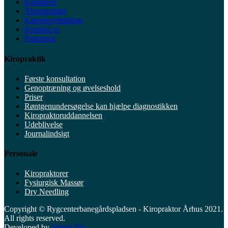
Klinikken
Åbningstider
Kørselsvejledning
Kontakt os
Parkering
Kiropraktik
Første konsultation
Genoptræning og øvelseshold
Priser
Røntgenundersøgelse kan hjælpe diagnostikken
Kiropraktoruddannelsen
Udeblivelse
Journalindsigt
Personale
Kiropraktorer
Fysiurgisk Massør
Dry Needling
Copyright © Rygcenterbanegårdspladsen - Kiropraktor Århus 2021.
All rights reserved.
Developed by
Visual-Fix