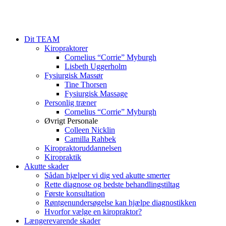
Dit TEAM
Kiropraktorer
Cornelius “Corrie” Myburgh
Lisbeth Uggerholm
Fysiurgisk Massør
Tine Thorsen
Fysiurgisk Massage
Personlig træner
Cornelius “Corrie” Myburgh
Øvrigt Personale
Colleen Nicklin
Camilla Rahbek
Kiropraktoruddannelsen
Kiropraktik
Akutte skader
Sådan hjælper vi dig ved akutte smerter
Rette diagnose og bedste behandlingstiltag
Første konsultation
Røntgenundersøgelse kan hjælpe diagnostikken
Hvorfor vælge en kiropraktor?
Længerevarende skader