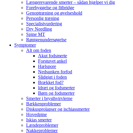
Længerevarende smerter – sådan hjælper vi dig
Forebyggelse og fitbridge
Genoptræning og øvelseshold
Personlig træning
Specialistvurdering
Dry Needling
Spine MT
Røntgenundersøgelse
Symptomer
Alt om foden
Akut fodsmerte
Forstuvet ankel
Hælspore
Nedsunken forfod
Slidgigt i foden
Brækket fod?
Idræt og fodsmerter
Børn og fodsmerter
Smerter i brysthvirvlerne
Bækkenproblemer
Diskusprolapser og ischiassmerter
Hovedpine
Iskias smerter
Lændeproblemer
Nakkeproblemer