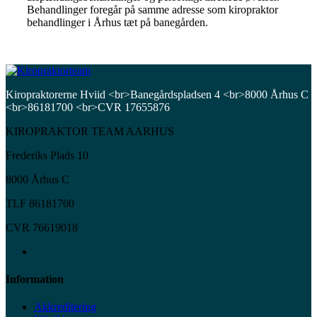
Behandlinger foregår på samme adresse som kiropraktor
behandlinger i Århus tæt på banegården.
Kiropraktorerne Hviid <br>Banegårdspladsen 4 <br>8000 Århus C
<br>86181700 <br>CVR 17655876
KIROPRAKTOR TEAM AARHUS
Frederiks Plads 10
8000 Århus C
TLF 86181700
CVR 76619018
Information
Akkreditering