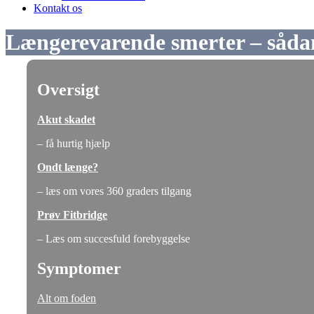
Kontakt os
Længerevarende smerter – sådan
.
Oversigt
Akut skadet
– få hurtig hjælp
Ondt længe?
– læs om vores 360 graders tilgang
Prøv Fitbridge
– Læs om succesfuld forebyggelse
Symptomer
Alt om foden