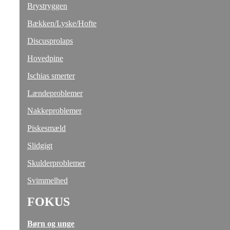
Brystryggen
Bækken/Lyske/Hofte
Discusprolaps
Hovedpine
Ischias smerter
Lændeproblemer
Nakkeproblemer
Piskesmæld
Slidgigt
Skulderproblemer
Svimmelhed
FOKUS
Børn og unge