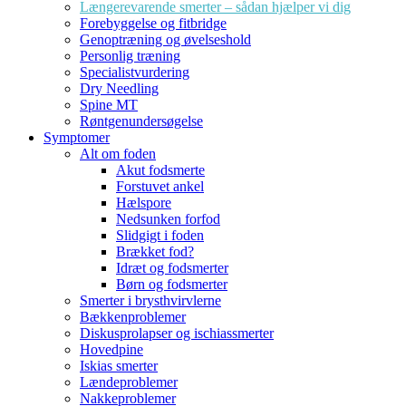
Længerevarende smerter – sådan hjælper vi dig
Forebyggelse og fitbridge
Genoptræning og øvelseshold
Personlig træning
Specialistvurdering
Dry Needling
Spine MT
Røntgenundersøgelse
Symptomer
Alt om foden
Akut fodsmerte
Forstuvet ankel
Hælspore
Nedsunken forfod
Slidgigt i foden
Brækket fod?
Idræt og fodsmerter
Børn og fodsmerter
Smerter i brysthvirvlerne
Bækkenproblemer
Diskusprolapser og ischiassmerter
Hovedpine
Iskias smerter
Lændeproblemer
Nakkeproblemer