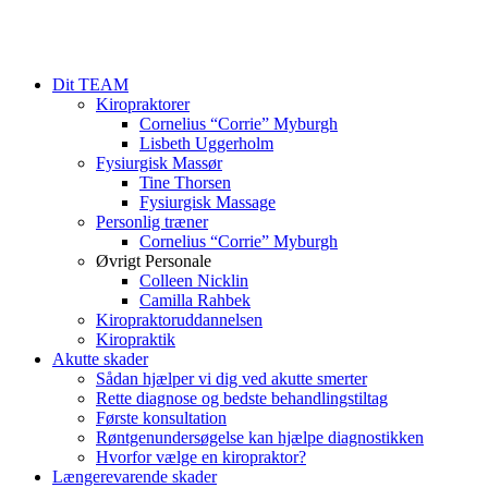
Dit TEAM
Kiropraktorer
Cornelius “Corrie” Myburgh
Lisbeth Uggerholm
Fysiurgisk Massør
Tine Thorsen
Fysiurgisk Massage
Personlig træner
Cornelius “Corrie” Myburgh
Øvrigt Personale
Colleen Nicklin
Camilla Rahbek
Kiropraktoruddannelsen
Kiropraktik
Akutte skader
Sådan hjælper vi dig ved akutte smerter
Rette diagnose og bedste behandlingstiltag
Første konsultation
Røntgenundersøgelse kan hjælpe diagnostikken
Hvorfor vælge en kiropraktor?
Længerevarende skader