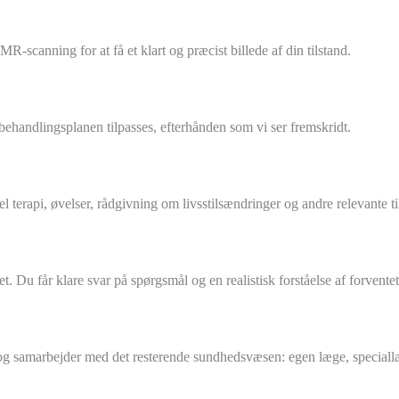
R-scanning for at få et klart og præcist billede af din tilstand.
 behandlingsplanen tilpasses, efterhånden som vi ser fremskridt.
terapi, øvelser, rådgivning om livsstilsændringer og andre relevante ti
et. Du får klare svar på spørgsmål og en realistisk forståelse af forvent
k og samarbejder med det resterende sundhedsvæsen: egen læge, specia