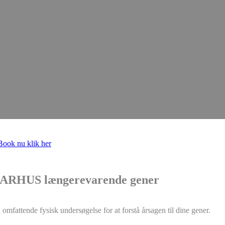
 Book nu klik her
RHUS længerevarende gener
omfattende fysisk undersøgelse for at forstå årsagen til dine gener.