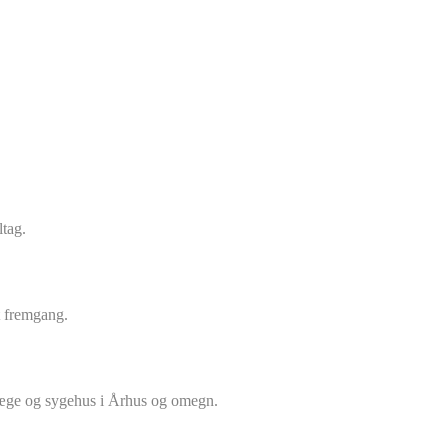
ltag.
et fremgang.
llæge og sygehus i Århus og omegn.