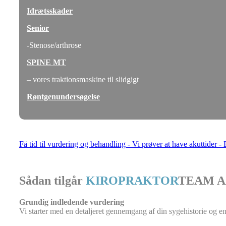
Idrætsskader
Senior
-Stenose/arthrose
SPINE MT
– vores traktionsmaskine til slidgigt
Røntgenundersøgelse
Få tid til vurdering og behandling - Vi prøver at have akuttider -
Sådan tilgår
KIROPRAKTOR
TEAM AA
Grundig indledende vurdering
Vi starter med en detaljeret gennemgang af din sygehistorie og en 