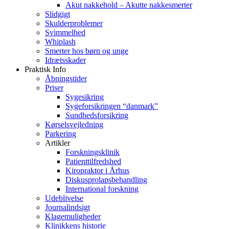
Akut nakkehold – Akutte nakkesmerter
Slidgigt
Skulderproblemer
Svimmelhed
Whiplash
Smerter hos børn og unge
Idrætsskader
Praktisk Info
Åbningstider
Priser
Sygesikring
Sygeforsikringen “danmark”
Sundhedsforsikring
Kørselsvejledning
Parkering
Artikler
Forskningsklinik
Patienttilfredshed
Kiropraktor i Århus
Diskusprolapsbehandling
International forskning
Udeblivelse
Journalindsigt
Klagemuligheder
Klinikkens historie