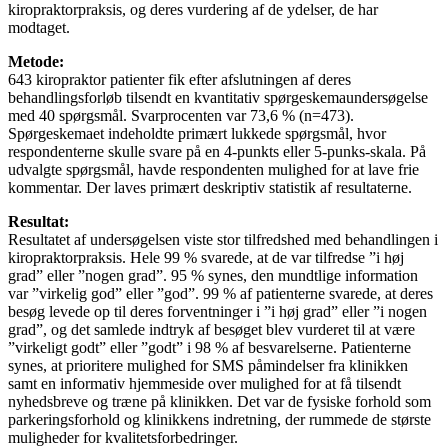
kiropraktorpraksis, og deres vurdering af de ydelser, de har
modtaget.
Metode:
643 kiropraktor patienter fik efter afslutningen af deres
behandlingsforløb tilsendt en kvantitativ spørgeskemaundersøgelse
med 40 spørgsmål. Svarprocenten var 73,6 % (n=473).
Spørgeskemaet indeholdte primært lukkede spørgsmål, hvor
respondenterne skulle svare på en 4-punkts eller 5-punks-skala. På
udvalgte spørgsmål, havde respondenten mulighed for at lave frie
kommentar. Der laves primært deskriptiv statistik af resultaterne.
Resultat:
Resultatet af undersøgelsen viste stor tilfredshed med behandlingen i
kiropraktorpraksis. Hele 99 % svarede, at de var tilfredse ”i høj
grad” eller ”nogen grad”. 95 % synes, den mundtlige information
var ”virkelig god” eller ”god”. 99 % af patienterne svarede, at deres
besøg levede op til deres forventninger i ”i høj grad” eller ”i nogen
grad”, og det samlede indtryk af besøget blev vurderet til at være
”virkeligt godt” eller ”godt” i 98 % af besvarelserne. Patienterne
synes, at prioritere mulighed for SMS påmindelser fra klinikken
samt en informativ hjemmeside over mulighed for at få tilsendt
nyhedsbreve og træne på klinikken. Det var de fysiske forhold som
parkeringsforhold og klinikkens indretning, der rummede de største
muligheder for kvalitetsforbedringer.