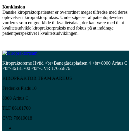
Konklusion
Danske kiropraktorpatienter er overordnet meget tilfredse med deres
oplevelser i kiropraktorpraksis. Undersøgelser af patientoplevelser
vurderes som en god kilde til kvalitetsdata, der kan være med til at
kvalitetsudvikle kiropraktorpraksis med fokus på at inddrage
patientperspektivet i kvalitetsudviklingen.
Kiropraktorerne Hviid <br>Banegårdspladsen 4 <br>8000 Århus C
<br>86181700 <br>CVR 17655876
KIROPRAKTOR TEAM AARHUS
Frederiks Plads 10
8000 Århus C
TLF 86181700
CVR 76619018