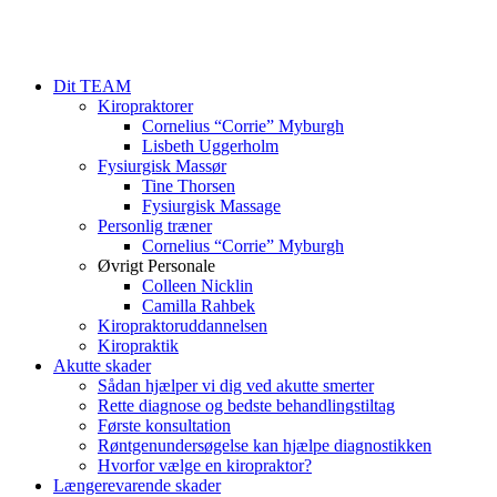
Dit TEAM
Kiropraktorer
Cornelius “Corrie” Myburgh
Lisbeth Uggerholm
Fysiurgisk Massør
Tine Thorsen
Fysiurgisk Massage
Personlig træner
Cornelius “Corrie” Myburgh
Øvrigt Personale
Colleen Nicklin
Camilla Rahbek
Kiropraktoruddannelsen
Kiropraktik
Akutte skader
Sådan hjælper vi dig ved akutte smerter
Rette diagnose og bedste behandlingstiltag
Første konsultation
Røntgenundersøgelse kan hjælpe diagnostikken
Hvorfor vælge en kiropraktor?
Længerevarende skader