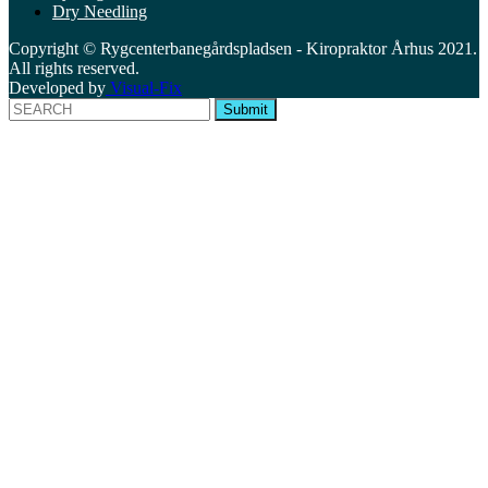
Dry Needling
Copyright © Rygcenterbanegårdspladsen - Kiropraktor Århus 2021.
All rights reserved.
Developed by
Visual-Fix
Submit