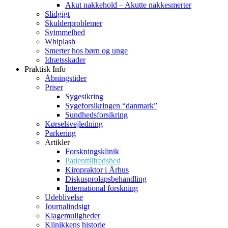
Akut nakkehold – Akutte nakkesmerter
Slidgigt
Skulderproblemer
Svimmelhed
Whiplash
Smerter hos børn og unge
Idrætsskader
Praktisk Info
Åbningstider
Priser
Sygesikring
Sygeforsikringen “danmark”
Sundhedsforsikring
Kørselsvejledning
Parkering
Artikler
Forskningsklinik
Patienttilfredshed
Kiropraktor i Århus
Diskusprolapsbehandling
International forskning
Udeblivelse
Journalindsigt
Klagemuligheder
Klinikkens historie