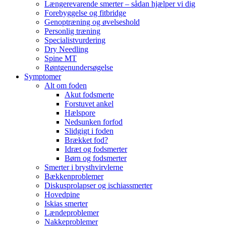
Længerevarende smerter – sådan hjælper vi dig
Forebyggelse og fitbridge
Genoptræning og øvelseshold
Personlig træning
Specialistvurdering
Dry Needling
Spine MT
Røntgenundersøgelse
Symptomer
Alt om foden
Akut fodsmerte
Forstuvet ankel
Hælspore
Nedsunken forfod
Slidgigt i foden
Brækket fod?
Idræt og fodsmerter
Børn og fodsmerter
Smerter i brysthvirvlerne
Bækkenproblemer
Diskusprolapser og ischiassmerter
Hovedpine
Iskias smerter
Lændeproblemer
Nakkeproblemer