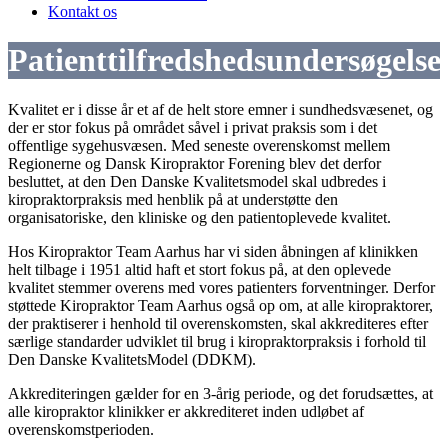
Kontakt os
Patienttilfredshedsundersøgelse
Kvalitet er i disse år et af de helt store emner i sundhedsvæsenet, og
der er stor fokus på området såvel i privat praksis som i det
offentlige sygehusvæsen. Med seneste overenskomst mellem
Regionerne og Dansk Kiropraktor Forening blev det derfor
besluttet, at den Den Danske Kvalitetsmodel skal udbredes i
kiropraktorpraksis med henblik på at understøtte den
organisatoriske, den kliniske og den patientoplevede kvalitet.
Hos Kiropraktor Team Aarhus har vi siden åbningen af klinikken
helt tilbage i 1951 altid haft et stort fokus på, at den oplevede
kvalitet stemmer overens med vores patienters forventninger. Derfor
støttede Kiropraktor Team Aarhus også op om, at alle kiropraktorer,
der praktiserer i henhold til overenskomsten, skal akkrediteres efter
særlige standarder udviklet til brug i kiropraktorpraksis i forhold til
Den Danske KvalitetsModel (DDKM).
Akkrediteringen gælder for en 3-årig periode, og det forudsættes, at
alle kiropraktor klinikker er akkrediteret inden udløbet af
overenskomstperioden.