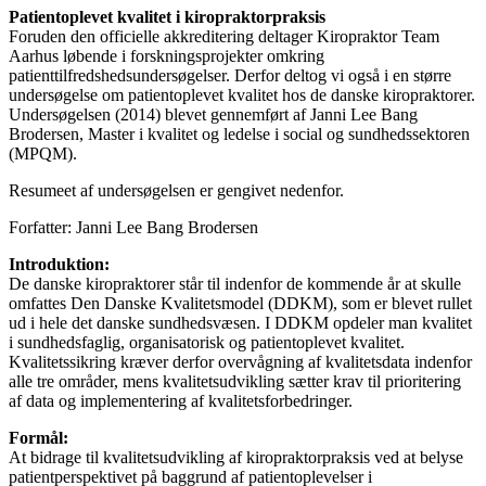
Patientoplevet kvalitet i kiropraktorpraksis
Foruden den officielle akkreditering deltager Kiropraktor Team
Aarhus løbende i forskningsprojekter omkring
patienttilfredshedsundersøgelser. Derfor deltog vi også i en større
undersøgelse om patientoplevet kvalitet hos de danske kiropraktorer.
Undersøgelsen (2014) blevet gennemført af Janni Lee Bang
Brodersen, Master i kvalitet og ledelse i social og sundhedssektoren
(MPQM).
Resumeet af undersøgelsen er gengivet nedenfor.
Forfatter: Janni Lee Bang Brodersen
Introduktion:
De danske kiropraktorer står til indenfor de kommende år at skulle
omfattes Den Danske Kvalitetsmodel (DDKM), som er blevet rullet
ud i hele det danske sundhedsvæsen. I DDKM opdeler man kvalitet
i sundhedsfaglig, organisatorisk og patientoplevet kvalitet.
Kvalitetssikring kræver derfor overvågning af kvalitetsdata indenfor
alle tre områder, mens kvalitetsudvikling sætter krav til prioritering
af data og implementering af kvalitetsforbedringer.
Formål:
At bidrage til kvalitetsudvikling af kiropraktorpraksis ved at belyse
patientperspektivet på baggrund af patientoplevelser i