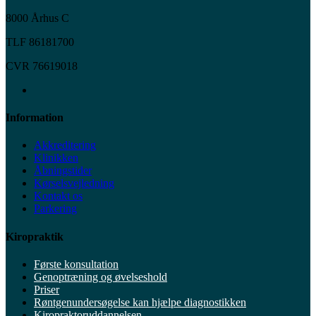
8000 Århus C
TLF 86181700
CVR 76619018
Information
Akkreditering
Klinikken
Åbningstider
Kørselsvejledning
Kontakt os
Parkering
Kiropraktik
Første konsultation
Genoptræning og øvelseshold
Priser
Røntgenundersøgelse kan hjælpe diagnostikken
Kiropraktoruddannelsen