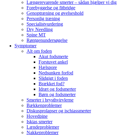
Længerevarende smerter – sådan hjælper vi dig
Forebyggelse og fitbridge
Genoptræning og øvelseshold
Personlig træning
Specialistvurdering
Dry Needling
Spine MT
Røntgenundersøgelse
Symptomer
Alt om foden
Akut fodsmerte
Forstuvet ankel
Hælspore
Nedsunken forfod
Slidgigt i foden
Brækket fod?
Idræt og fodsmerter
Børn og fodsmerter
Smerter i brysthvirvlerne
Bækkenproblemer
Diskusprolapser og ischiassmerter
Hovedpine
Iskias smerter
Lændeproblemer
Nakkeproblemer