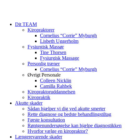
Dit TEAM
Kiropraktorer
Cornelius “Corrie” Myburgh
Lisbeth Uggerholm
Fysiurgisk Massør
Tine Thorsen
Fysiurgisk Massage
Personlig træner
Cornelius “Corrie” Myburgh
Øvrigt Personale
Colleen Nicklin
Camilla Rahbek
Kiropraktoruddannelsen
Kiropraktik
Akutte skader
Sådan hjælper vi dig ved akutte smerter
Rette diagnose og bedste behandlingstiltag
Første konsultation
Røntgenundersøgelse kan hjælpe diagnostikken
Hvorfor vælge en kiropraktor?
Længerevarende skader