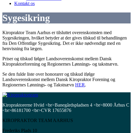
Kontakt os
Sygesikring
Kiropraktor Team Aarhus er tilsluttet overenskomsten med
Sygesikringen, hvilket betyder at der gives tilskud til behandlingen
fra Den Offentlige Sygesikring. Det er ikke nødvendigt med en
henvisning fra lægen.
Priser og tilskud følger Landsoverenskomst mellem Dansk
Kiropraktorforening og Regionernes Lønnings- og takstnævn.
Se den fulde liste over honorarer og tilskud ifølge
Landsoverenskomst mellem Dansk Kiropraktor Forening og
Regionernes Lønnings- og Takstnævn
HER
.
Kiropraktorerne Hviid <br>Banegårdspladsen 4 <br>8000 Århus C
<br>86181700 <br>CVR 17655876
KIROPRAKTOR TEAM AARHUS
Frederiks Plads 10