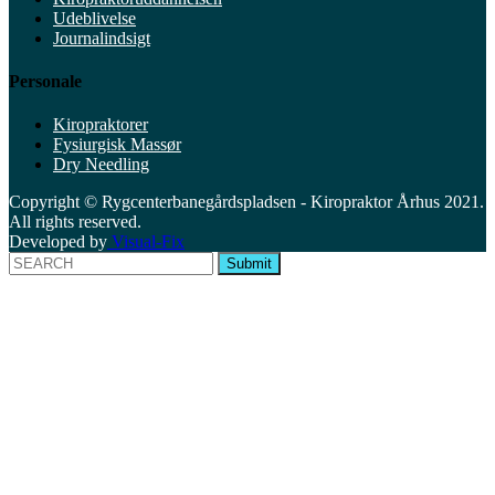
Udeblivelse
Journalindsigt
Personale
Kiropraktorer
Fysiurgisk Massør
Dry Needling
Copyright © Rygcenterbanegårdspladsen - Kiropraktor Århus 2021.
All rights reserved.
Developed by
Visual-Fix
Submit