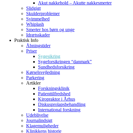
Akut nakkehold – Akutte nakkesmerter
Slidgigt
Skulderproblemer
Svimmelhed
Whiplash
Smerter hos børn og unge
Idrætsskader
Praktisk Info
Åbningstider
Priser
Sygesikring
Sygeforsikringen “danmark”
Sundhedsforsikring
Kørselsvejledning
Parkering
Artikler
Forskningsklinik
Patienttilfredshed
Kiropraktor i Århus
Diskusprolapsbehandling
International forskning
Udeblivelse
Journalindsigt
Klagemuligheder
Klinikkens historie